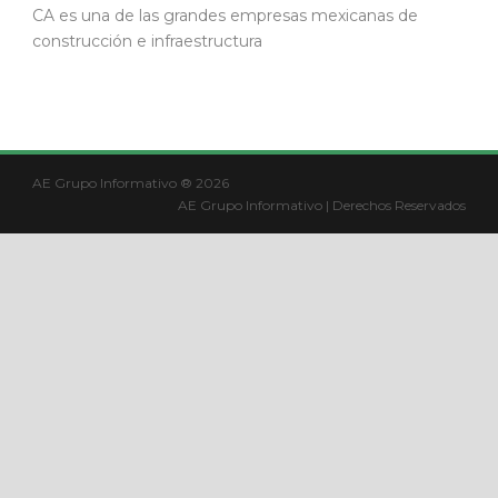
CA es una de las grandes empresas mexicanas de
construcción e infraestructura
AE Grupo Informativo ® 2026
AE Grupo Informativo | Derechos Reservados