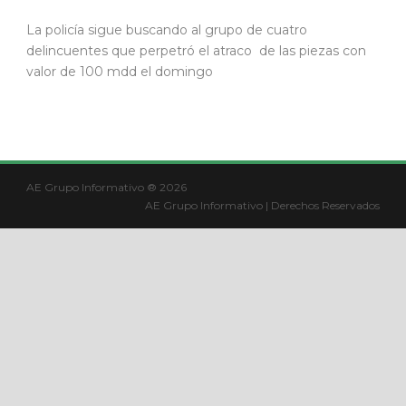
La policía sigue buscando al grupo de cuatro
delincuentes que perpetró el atraco de las piezas con
valor de 100 mdd el domingo
AE Grupo Informativo ® 2026
AE Grupo Informativo | Derechos Reservados