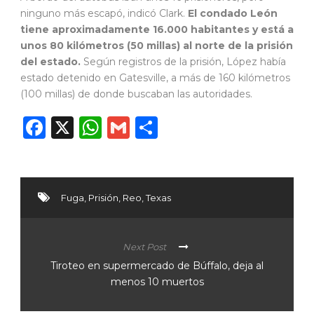
ninguno más escapó, indicó Clark.
El condado León
tiene aproximadamente 16.000 habitantes y está a
unos 80 kilómetros (50 millas) al norte de la prisión
del estado.
Según registros de la prisión, López había
estado detenido en Gatesville, a más de 160 kilómetros
(100 millas) de donde buscaban las autoridades.
Facebook
X
WhatsApp
Gmail
Compartir
Fuga
,
Prisión
,
Reo
,
Texas
Next Post
Tiroteo en supermercado de Búffalo, deja al
menos 10 muertos