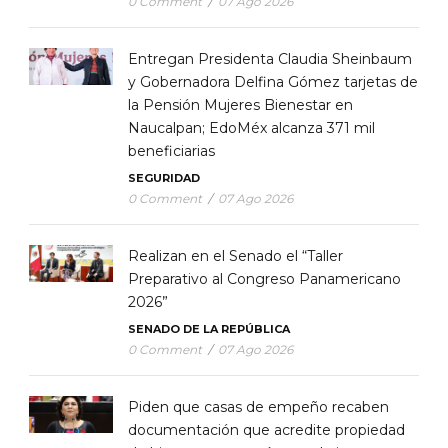
0 Comment
/
07 Ago 2026
Entregan Presidenta Claudia Sheinbaum
y Gobernadora Delfina Gómez tarjetas de
la Pensión Mujeres Bienestar en
Naucalpan; EdoMéx alcanza 371 mil
beneficiarias
SEGURIDAD
0 Comment
/
07 Ago 2026
Realizan en el Senado el “Taller
Preparativo al Congreso Panamericano
2026”
SENADO DE LA REPÚBLICA
0 Comment
/
07 Ago 2026
Piden que casas de empeño recaben
documentación que acredite propiedad