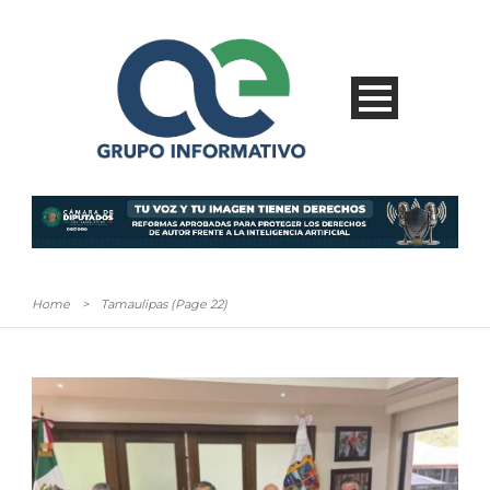
Home
>
Tamaulipas
(Page 22)